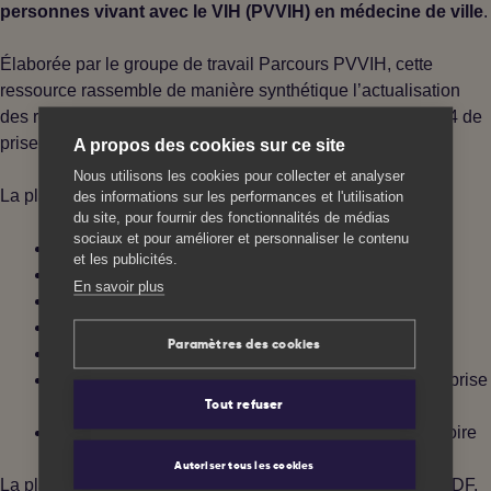
personnes vivant avec le VIH (PVVIH) en médecine de ville
.
Élaborée par le groupe de travail Parcours PVVIH, cette
ressource rassemble de manière synthétique l’actualisation
des recommandations et bonnes pratiques françaises 2024 de
prise en charge du VIH.
A propos des cookies sur ce site
Nous utilisons les cookies pour collecter et analyser
La plaquette aborde notamment :
des informations sur les performances et l'utilisation
du site, pour fournir des fonctionnalités de médias
sociaux et pour améliorer et personnaliser le contenu
le
suivi
clinique et biologique ;
et les publicités.
le
traitement
antirétroviral ;
En savoir plus
un focus sur la
santé sexuelle
;
les risques de
comorbidités
;
Paramètres des cookies
les recommandations vaccinales ;
Un tableau récapitulatif des
recommandations
de prise
en charge ;
Tout refuser
Le
parcours
et les
ressources
en Centre-Val de Loire
Autoriser tous les cookies
La plaquette est disponible en téléchargement au format PDF.