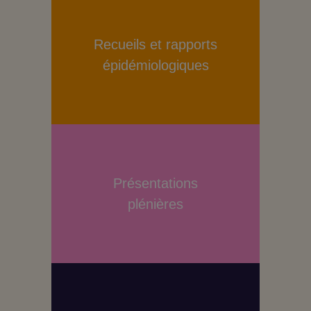
Recueils et rapports
épidémiologiques
Présentations
plénières