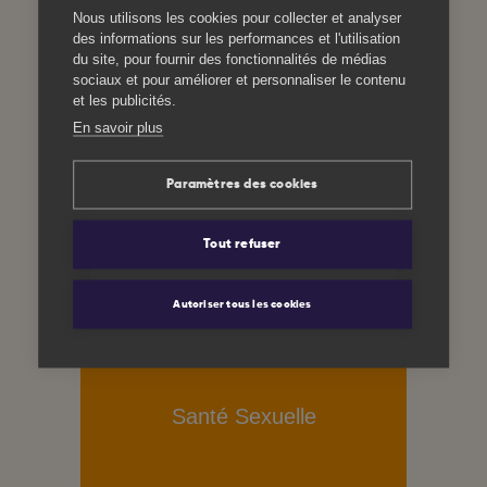
Nous utilisons les cookies pour collecter et analyser
des informations sur les performances et l'utilisation
du site, pour fournir des fonctionnalités de médias
sociaux et pour améliorer et personnaliser le contenu
et les publicités.
En savoir plus
Prophylaxie Pré-
Paramètres des cookies
Exposition (PrEP) et
Traitement Post
Tout refuser
Exposition (TPE)
Autoriser tous les cookies
Santé Sexuelle