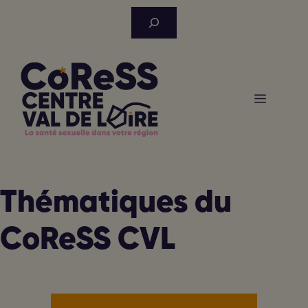
Aller
Rechercher
au
contenu
Menu
Thématiques du
CoReSS CVL