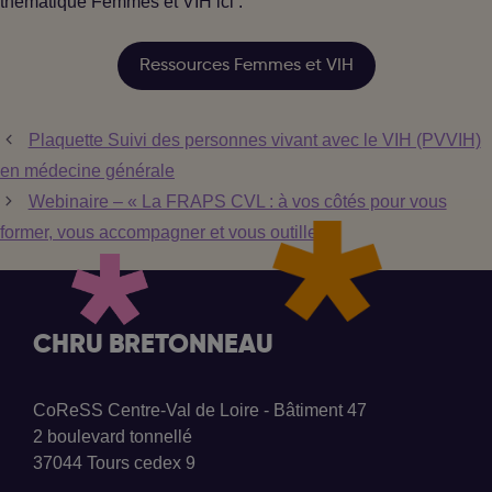
thématique Femmes et VIH ici :
Ressources Femmes et VIH
Plaquette Suivi des personnes vivant avec le VIH (PVVIH)
en médecine générale
Webinaire – « La FRAPS CVL : à vos côtés pour vous
former, vous accompagner et vous outiller »
CHRU BRETONNEAU
CoReSS Centre-Val de Loire - Bâtiment 47
2 boulevard tonnellé
37044 Tours cedex 9