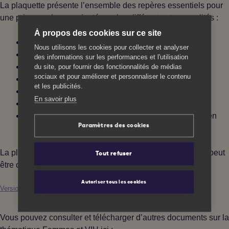
La plaquette présente l’ensemble des repères essentiels pour
une prise en charge adaptée, selon différentes temporalités :
À propos des cookies sur ce site
Le désir de grossesse et le suivi préconceptionnel ;
Nous utilisons les cookies pour collecter et analyser
Le suivi pendant la grossesse ;
des informations sur les performances et l'utilisation
L’accouchement ;
du site, pour fournir des fonctionnalités de médias
sociaux et pour améliorer et personnaliser le contenu
Un rappel des notions clé de confidentialité ;
et les publicités.
L’allaitement maternel ;
En savoir plus
Le suivi après l’accouchement ;
Un encart est dédié aux ressources et acteur·rices en
Paramètres des cookies
Centre-Val de Loire.
La plaquette est disponible en PDF, et une version papier peut
Tout refuser
être commandée auprès du CoReSS.
Autoriser tous les cookies
Version Finale Plaquette Grossesse et VIH
Télécharger
Vous pouvez consulter et télécharger d’autres documents sur la