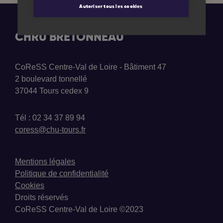
e
e
Autoriser tous les cookies
v
m
É
e
CHRU BRETONNEAU
i
v
n
t
g
CoReSS Centre-Val de Loire - Bâtiment 47
è
2 boulevard tonnellé
a
37044 Tours cedex 9
n
t
Tél : 02 34 37 89 94
e
coress@chu-tours.fr
i
m
o
Mentions légales
e
Politique de confidentialité
n
Cookies
n
Droits réservés
d
CoReSS Centre-Val de Loire ©2023
t