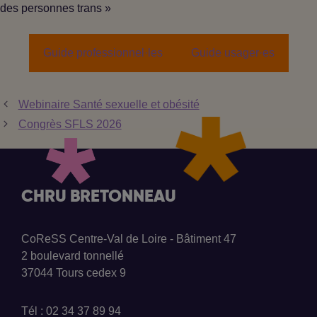
des personnes trans »
Guide professionnel·les
Guide usager·es
Webinaire Santé sexuelle et obésité
Congrès SFLS 2026
CHRU BRETONNEAU
CoReSS Centre-Val de Loire - Bâtiment 47
2 boulevard tonnellé
37044 Tours cedex 9
Tél : 02 34 37 89 94