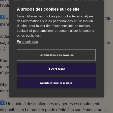
l’Antisémitisme et la Haine anti-LGBT) a conçu un guide :
A propos des cookies sur ce site
Nous utilisons les cookies pour collecter et analyser
« Accompagner les personnes menstruées LBTI* en santé
des informations sur les performances et l'utilisation
menstruelle »
du site, pour fournir des fonctionnalités de médias
sociaux et pour améliorer et personnaliser le contenu
et les publicités.
A destination des professionnel·les de santé (gynécologue,
En savoir plus
sage femme, endocrinologue, médecin généraliste, infirmier·e,
…)
Paramètres des cookies
Pour accompagner à prendre en soin, de manière
respectueuse et attentive, les personnes LBTI qui ont leurs
Tout refuser
règles et des besoins spécifiques.
Autoriser tous les cookies
Objectif : Sensibiliser aux enjeux d’inclusion des personnes
menstruées LBTI
Un guide à destination des usager·es est également
disponible : « Le premier guide dédié à la santé menstruelle