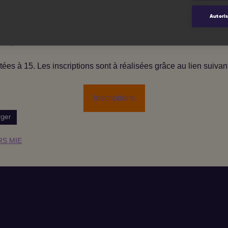
-13h00) (COMPLET)
ns (9h30-13h00)
Autoris
 disponible ci-dessous.
tées à 15. Les inscriptions sont à réalisées grâce au lien suivant
Inscriptions
rger
NRS MIE