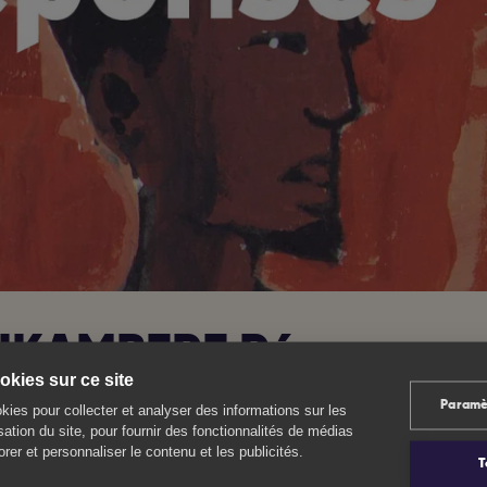
IKAMBERE Réponses p
kies sur ce site
Paramè
kies pour collecter et analyser des informations sur les
oposent 2 sessions de formation « Comment animer des groupe
isation du site, pour fournir des fonctionnalités de médias
lle des hommes et prévenir les violences ? » en Centre-Val de L
rer et personnaliser le contenu et les publicités.
T