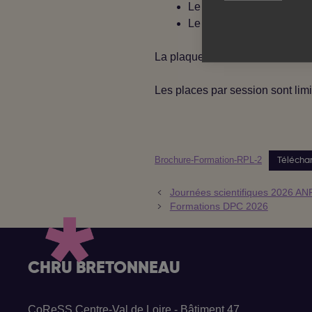
Le 9 juin à Tours (9h30
Le 15 décembre à Orléa
La plaquette de la formation est
Les places par session sont limi
Brochure-Formation-RPL-2
Télécha
Journées scientifiques 2026 A
Formations DPC 2026
CHRU BRETONNEAU
CoReSS Centre-Val de Loire - Bâtiment 47