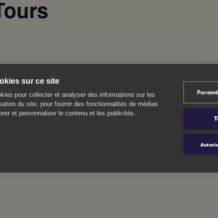
Tours
kies sur ce site
DÉTAILS
LIEU
Paramè
CHU Tours
Date :
kies pour collecter et analyser des informations sur les
isation du site, pour fournir des fonctionnalités de médias
2 boulevard Tonnellé
22 juillet
rer et personnaliser le contenu et les publicités.
Tours
,
37000
France
+
Heure :
T
Google Map
14h15 - 16h00
Catégorie d’Évènement:
Autoris
RCP