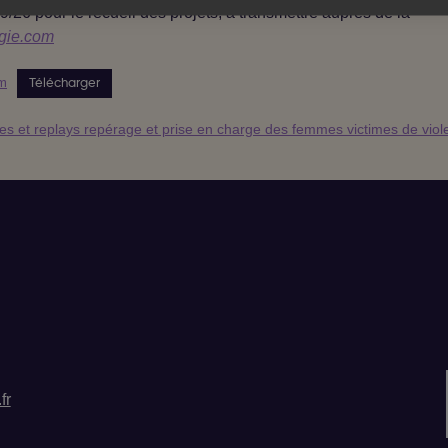
9/26 pour le recueil des projets, à transmettre auprès de la
gie.com
m
Télécharger
s et replays repérage et prise en charge des femmes victimes de viol
fr