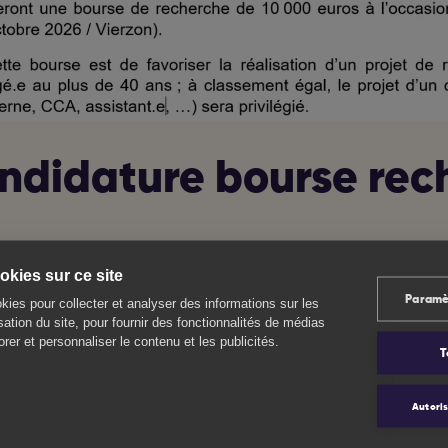
ndidature bourse rec
kies sur ce site
bourse de Recherche Mipop 2026 SPILF-SFLS pour les jeunes ch
Paramè
kies pour collecter et analyser des informations sur les
isation du site, pour fournir des fonctionnalités de médias
 mise en oeuvre d’un projet de recherche centré sur la santé de
rer et personnaliser le contenu et les publicités.
T
rabilité.
Autoris
critères sont disponibles sur le document ci-dessous.