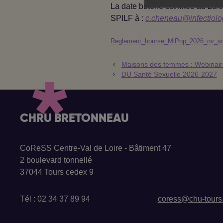
La date butoire est fixée au 28/0
SPILF à :
c.cheneau@infectiolo
Reglement_bourse_MiPop_2026_nv_s
Maisons des femmes : Webinaire
DU Santé Sexuelle 2026-2027
CHRU BRETONNEAU
CoReSS Centre-Val de Loire - Bâtiment 47
2 boulevard tonnellé
37044 Tours cedex 9
Tél : 02 34 37 89 94
coress@chu-tours.