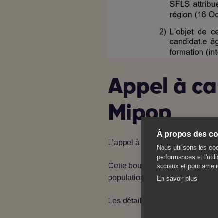
Appel à ca
Mipop
À propos des coo
L’appel à candidature pour la 
Nous utilisons les coo
performances et l'util
Cette bourse vise à soutenir la
sociaux et pour amélio
populations en situation de vulné
En savoir plus
Les détails du règlement et des 